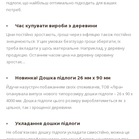
підлоги, що найбільш оптимально підходить для ваших
потреб.
Час купувати вироби з деревини
Ціни постійно зростають, гроші через інфляцію також постійно
знецінюються. У цих умовах безглуздо гроші зберігати, їх
треба вкладати у щось матеріальне. Наприклад, у деревну
продукцію. Останнім часом ціна на деревну сировину
зростає....
Новинка! Дошка підлоги 26 мм х 90 мм
Йдучи назустріч побажанням своїх споживачів, ТОВ «Ліра»
опанувала випуск нового типорозміру дошки підлоги – 26 х 90 х
4000 мм. Дошка підлоги цього розміру вироблятиметься як з
цільної, так і зрощеної деревини.
Укладання дошки підлоги
Не обов'язково дошку підлоги укладати самостійно, можна це