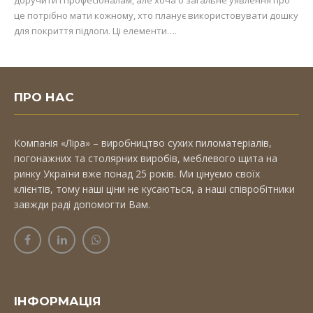
доручити і професіоналам, але хоча б загальне уявлення про
це потрібно мати кожному, хто планує використовувати дошку
для покриття підлоги. Ці елементи….
ПРО НАС
Компанія «Ліра» – виробництво сухих пиломатеріалів,
погонажних та столярних виробів, меблевого щита на
ринку України вже понад 25 років. Ми цінуємо своїх
клієнтів, тому наші ціни не кусаються, а наші співробітники
завжди раді допомогти Вам.
ІНФОРМАЦІЯ