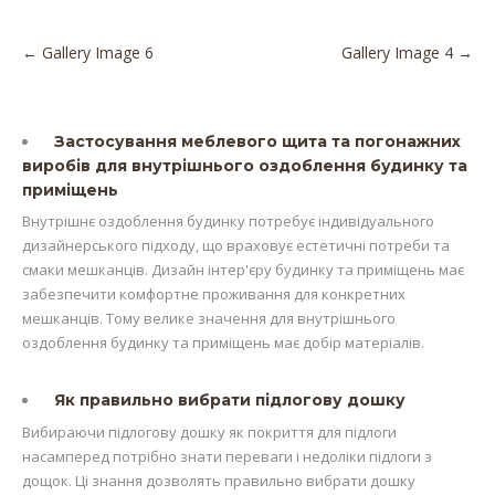
Post
←
Gallery Image 6
Gallery Image 4
→
navigation
Застосування меблевого щита та погонажних
виробів для внутрішнього оздоблення будинку та
приміщень
Внутрішнє оздоблення будинку потребує індивідуального
дизайнерського підходу, що враховує естетичні потреби та
смаки мешканців. Дизайн інтер'єру будинку та приміщень має
забезпечити комфортне проживання для конкретних
мешканців. Тому велике значення для внутрішнього
оздоблення будинку та приміщень має добір матеріалів.
Як правильно вибрати підлогову дошку
Вибираючи підлогову дошку як покриття для підлоги
насамперед потрібно знати переваги і недоліки підлоги з
дощок. Ці знання дозволять правильно вибрати дошку