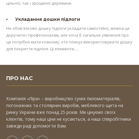
цільної, так і зрощеної деревини.
Укладання дошки підлоги
Не обов'язково дошку підлоги укладати самостійно, можна це
доручити і професіоналам, але хоча б загальне уявлення про
це потрібно мати кожному, хто планує використовувати дошку
для покриття підлоги. Ці елементи….
ПРО НАС
Компанія «Ліра» – виробництво сухих пиломатеріалів,
погонажних та столярних виробів, меблевого щита на
ринку України вже понад 25 років. Ми цінуємо своїх
клієнтів, тому наші ціни не кусаються, а наші співробітники
завжди раді допомогти Вам.