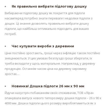
Як правильно вибрати підлогову дошку
Вибираючи підлогову дошку як покриття для підлоги
насамперед потрібно знати переваги і недоліки підлоги з
дощок. Ці знання дозволять правильно вибрати дошку
підлоги, що найбільш оптимально підходить для ваших
потреб.
Час купувати вироби з деревини
Ціни постійно зростають, гроші через інфляцію також постійно
знецінюються. У цих умовах безглуздо гроші зберігати, їх
треба вкладати у щось матеріальне. Наприклад, у деревну
продукцію. Останнім часом ціна на деревну сировину
зростає....
Новинка! Дошка підлоги 26 мм х 90 мм
Йдучи назустріч побажанням своїх споживачів, ТОВ «Ліра»
опанувала випуск нового типорозміру дошки підлоги – 26 х 90 х
4000 мм. Дошка підлоги цього розміру вироблятиметься як з