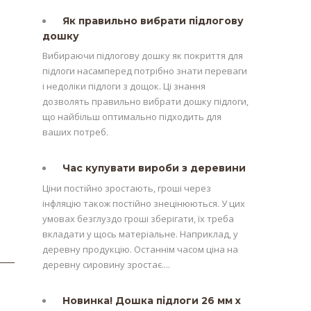
Як правильно вибрати підлогову
дошку
Вибираючи підлогову дошку як покриття для
підлоги насамперед потрібно знати переваги
і недоліки підлоги з дощок. Ці знання
дозволять правильно вибрати дошку підлоги,
що найбільш оптимально підходить для
ваших потреб.
Час купувати вироби з деревини
Ціни постійно зростають, гроші через
інфляцію також постійно знецінюються. У цих
умовах безглуздо гроші зберігати, їх треба
вкладати у щось матеріальне. Наприклад, у
деревну продукцію. Останнім часом ціна на
деревну сировину зростає....
Новинка! Дошка підлоги 26 мм х