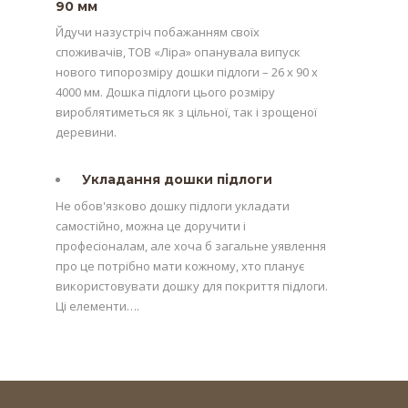
90 мм
Йдучи назустріч побажанням своїх
споживачів, ТОВ «Ліра» опанувала випуск
нового типорозміру дошки підлоги – 26 х 90 х
4000 мм. Дошка підлоги цього розміру
вироблятиметься як з цільної, так і зрощеної
деревини.
Укладання дошки підлоги
Не обов'язково дошку підлоги укладати
самостійно, можна це доручити і
професіоналам, але хоча б загальне уявлення
про це потрібно мати кожному, хто планує
використовувати дошку для покриття підлоги.
Ці елементи….